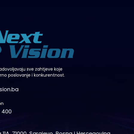
adovoljavaju sve zahtjeve koje
o poslovanje i konkurentnost.
sion.ba
on
4 400
 11A, 71000, Sarajevo, Bosna i Hercegovina