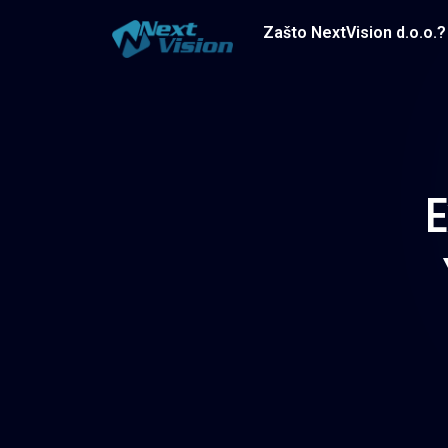
Zašto NextVision d.o.o.?
E