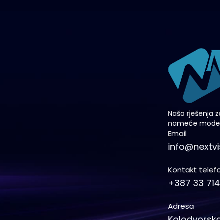
Naša rješenja z
nameće modern
Email
info@nextvi
Kontakt telef
+387 33 71
Adresa
Kolodvorska