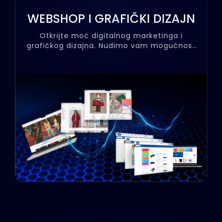
unapređenja poslovanja.
WEBSHOP I GRAFIČKI DIZAJN
Otkrijte moć digitalnog marketinga i
grafičkog dizajna. Nudimo vam mogućnost
uvođenja online prodaje za vašu firmu,
putem implementacije web shopa, koji je u
potpunosti integrisan sa našim poslovno
informacionim sistemom NIBIS.