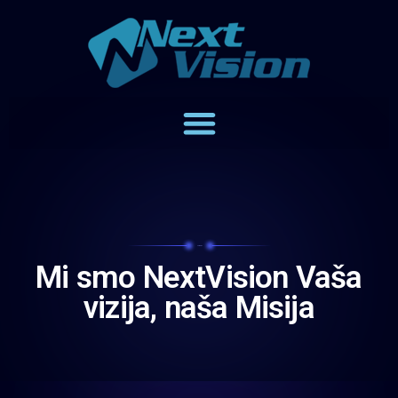
NextVision
Mi smo NextVision Vaša
vizija, naša Misija