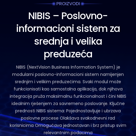
PROIZVODI
NIBIS – Poslovno-
informacioni sistem za
srednja i velika
preduzeća
NIBIS (NextVision Business Information System) je
modularni poslovno-informacioni sistem namijenjen
srednjim i velikim preduzećima. Svaki modul može
funkcionisati kao samostalna aplikacija, dok njihova
integracija pruža maksimalnu funkcionalnost i čini NIBIS
idealnim rješenjem za savremeno poslovanje. Ključne
prednosti NIBIS sistema: Pojednostavljuje i ubrzava
poslovne procese Olakšava svakodnevni rad
korisnicima Omogućava jednostavan i brz pristup svim
relevantnim podacima