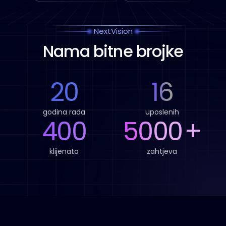
NextVision
Nama bitne brojke
20
16
godina rada
uposlenih
400
5000
+
klijenata
zahtjeva