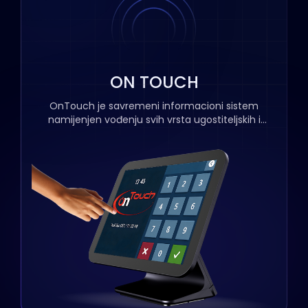
ON TOUCH
OnTouch je savremeni informacioni sistem
namijenjen vođenju svih vrsta ugostiteljskih i
maloprodajnih objekata. Potpuno je usklađen sa
važećom zakonskom regulativom, pruža visok
kvalitet usluge i pouzdanu korisničku podršku, što
ga čini idealnim rješenjem za vaše poslovne
potrebe.