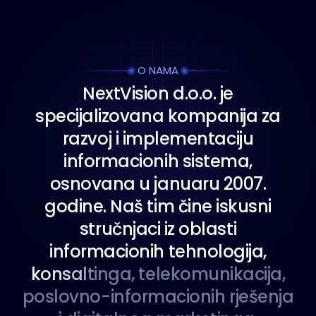
O NAMA
N
e
x
t
V
i
s
i
o
n
d
.
o
.
o
.
j
e
s
p
e
c
i
j
a
l
i
z
o
v
a
n
a
k
o
m
p
a
n
i
j
a
z
a
r
a
z
v
o
j
i
i
m
p
l
e
m
e
n
t
a
c
i
j
u
i
n
f
o
r
m
a
c
i
o
n
i
h
s
i
s
t
e
m
a
,
o
s
n
o
v
a
n
a
u
j
a
n
u
a
r
u
2
0
0
7
.
g
o
d
i
n
e
.
N
a
š
t
i
m
č
i
n
e
i
s
k
u
s
n
i
s
t
r
u
č
n
j
a
c
i
i
z
o
b
l
a
s
t
i
i
n
f
o
r
m
a
c
i
o
n
i
h
t
e
h
n
o
l
o
g
i
j
a
,
k
o
n
s
a
l
t
i
n
g
a
,
t
e
l
e
k
o
m
u
n
i
k
a
c
i
j
a
,
p
o
s
l
o
v
n
o
-
i
n
f
o
r
m
a
c
i
o
n
i
h
r
j
e
š
e
n
j
a