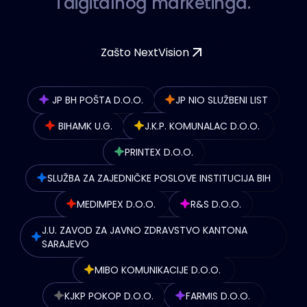
i
d
i
g
i
t
a
l
n
o
g
m
a
r
k
e
t
i
n
g
a
.
Zašto NextVision
JP BH POŠTA D.O.O.
JP NIO SLUŽBENI LIST
BIHAMK U.G.
J.K.P. KOMUNALAC D.O.O.
PRINTEX D.O.O.
SLUŽBA ZA ZAJEDNIČKE POSLOVE INSTITUCIJA BIH
MEDIMPEX D.O.O.
R&S D.O.O.
J.U. ZAVOD ZA JAVNO ZDRAVSTVO KANTONA
SARAJEVO
MIBO KOMUNIKACIJE D.O.O.
KJKP POKOP D.O.O.
FARMIS D.O.O.