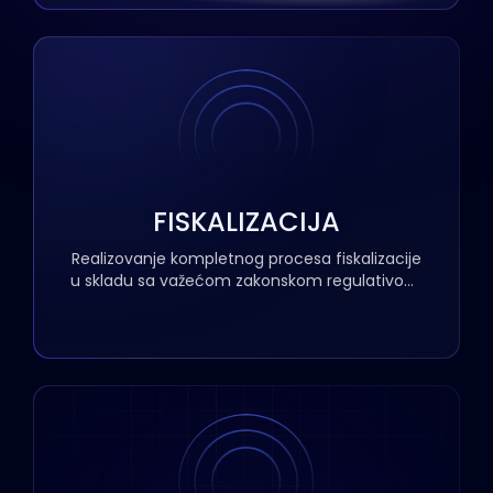
FISKALIZACIJA
Realizovanje kompletnog procesa fiskalizacije
u skladu sa važećom zakonskom regulativom,
nabavka fiskalnih uređaja, servisiranje fiskalnih
uređaja, obuka zaposlenika, podrška u radu i
održavanje fiskalnog sistema. NextVision d.o.o.
je ovlašteni servis/distributer fiskalnih uređaja.
Time je obezbijeđeno potpuno rješenje
fiskalizacije, sa mogućnošću povezivanja
fiskalnog uređaja sa našim programskim
rješenjima, prema potrebama korisnika, a u
svrhu ubrzanja svakodnevnog rada i