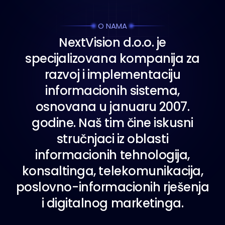
O NAMA
N
e
x
t
V
i
s
i
o
n
d
.
o
.
o
.
j
e
s
p
e
c
i
j
a
l
i
z
o
v
a
n
a
k
o
m
p
a
n
i
j
a
z
a
r
a
z
v
o
j
i
i
m
p
l
e
m
e
n
t
a
c
i
j
u
i
n
f
o
r
m
a
c
i
o
n
i
h
s
i
s
t
e
m
a
,
o
s
n
o
v
a
n
a
u
j
a
n
u
a
r
u
2
0
0
7
.
g
o
d
i
n
e
.
N
a
š
t
i
m
č
i
n
e
i
s
k
u
s
n
i
s
t
r
u
č
n
j
a
c
i
i
z
o
b
l
a
s
t
i
i
n
f
o
r
m
a
c
i
o
n
i
h
t
e
h
n
o
l
o
g
i
j
a
,
k
o
n
s
a
l
t
i
n
g
a
,
t
e
l
e
k
o
m
u
n
i
k
a
c
i
j
a
,
p
o
s
l
o
v
n
o
-
i
n
f
o
r
m
a
c
i
o
n
i
h
r
j
e
š
e
n
j
a
i
d
i
g
i
t
a
l
n
o
g
m
a
r
k
e
t
i
n
g
a
.