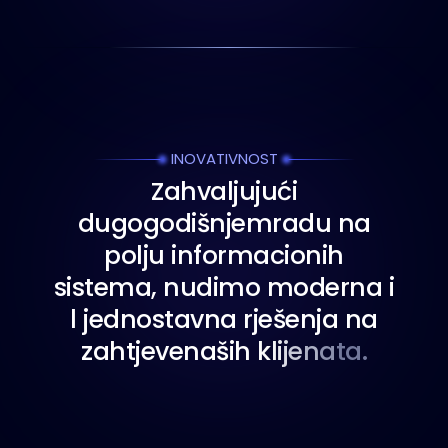
INOVATIVNOST
Z
a
h
v
a
l
j
u
j
u
ć
i
d
u
g
o
g
o
d
i
š
n
j
e
m
r
a
d
u
n
a
p
o
l
j
u
i
n
f
o
r
m
a
c
i
o
n
i
h
s
i
s
t
e
m
a
,
n
u
d
i
m
o
m
o
d
e
r
n
a
i
l
j
e
d
n
o
s
t
a
v
n
a
r
j
e
š
e
n
j
a
n
a
z
a
h
t
j
e
v
e
n
a
š
i
h
k
l
i
j
e
n
a
t
a
.