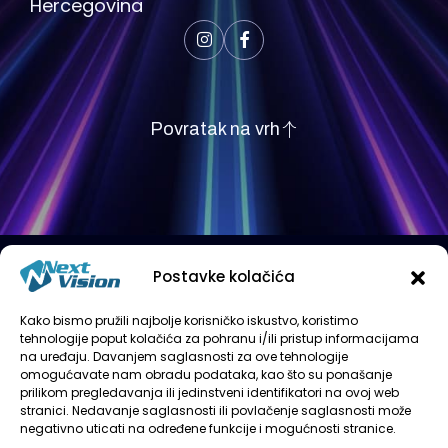
Hercegovina
Povratak na vrh
Postavke kolačića
Kako bismo pružili najbolje korisničko iskustvo, koristimo
tehnologije poput kolačića za pohranu i/ili pristup informacijama
na uređaju. Davanjem saglasnosti za ove tehnologije
omogućavate nam obradu podataka, kao što su ponašanje
prilikom pregledavanja ili jedinstveni identifikatori na ovoj web
stranici. Nedavanje saglasnosti ili povlačenje saglasnosti može
negativno uticati na određene funkcije i mogućnosti stranice.