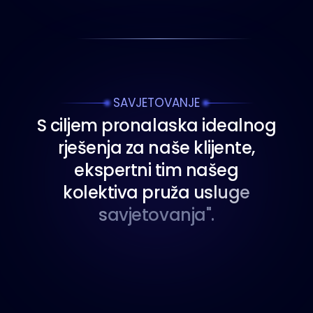
SAVJETOVANJE
S
c
i
l
j
e
m
p
r
o
n
a
l
a
s
k
a
i
d
e
a
l
n
o
g
r
j
e
š
e
n
j
a
z
a
n
a
š
e
k
l
i
j
e
n
t
e
,
e
k
s
p
e
r
t
n
i
t
i
m
n
a
š
e
g
k
o
l
e
k
t
i
v
a
p
r
u
ž
a
u
s
l
u
g
e
s
a
v
j
e
t
o
v
a
n
j
a
"
.