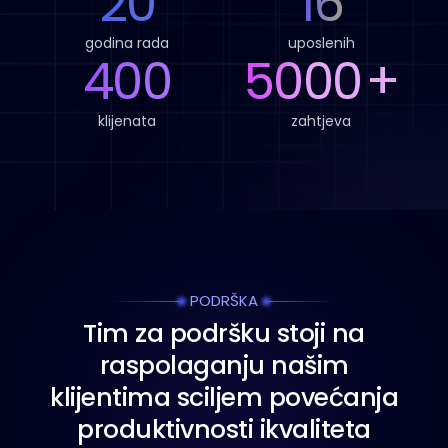
20
16
godina rada
uposlenih
400
5000
+
klijenata
zahtjeva
PODRŠKA
T
i
m
z
a
p
o
d
r
š
k
u
s
t
o
j
i
n
a
r
a
s
p
o
l
a
g
a
n
j
u
n
a
š
i
m
k
l
i
j
e
n
t
i
m
a
s
c
i
l
j
e
m
p
o
v
e
ć
a
n
j
a
p
r
o
d
u
k
t
i
v
n
o
s
t
i
i
k
v
a
l
i
t
e
t
a