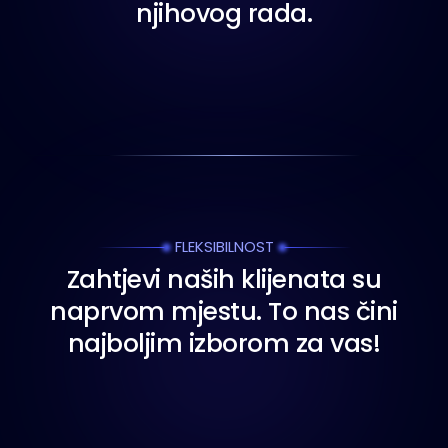
n
j
i
h
o
v
o
g
r
a
d
a
.
FLEKSIBILNOST
Z
a
h
t
j
e
v
i
n
a
š
i
h
k
l
i
j
e
n
a
t
a
s
u
n
a
p
r
v
o
m
m
j
e
s
t
u
.
T
o
n
a
s
č
i
n
i
n
a
j
b
o
l
j
i
m
i
z
b
o
r
o
m
z
a
v
a
s
!